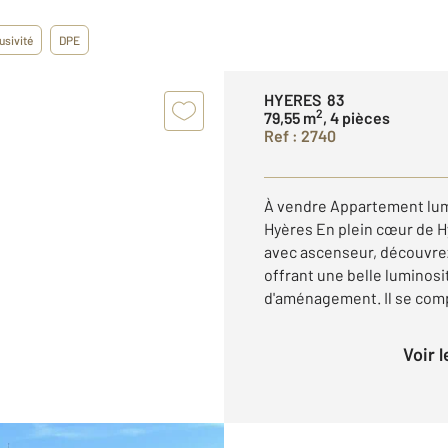
usivité
DPE
HYERES 83
2
79,55 m
, 4 pièces
Ref : 2740
À vendre Appartement lum
Hyères En plein cœur de H
avec ascenseur, découvre
offrant une belle luminosit
d'aménagement. Il se comp
Voir 