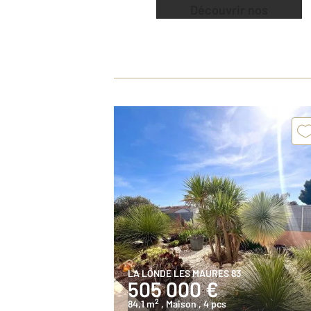
Découvrir nos
offres
LA LONDE LES MAURES 83
505 000 €
2
84,1 m
, Maison
, 4 pcs