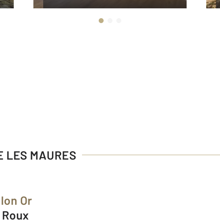
DE LES MAURES
llon Or
t Roux