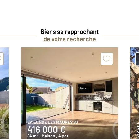
Biens se rapprochant
de votre recherche
LA LONDE LES MAURES 83
L
416 000 €
2
84 m
, Maison
, 4 pcs
5